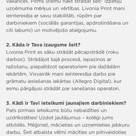
vakances. Pirms izlēmu nākt strādāt šeit- izpētīju
uzņēmuma mērķus un vērtības. Livonia Print mani
ieinteresēja ar savu stabilitāti, rūpēm par
darbiniekiem (sociālās garantijas, apdrošināšana un
citi labumi) un motivējošo atalgojumu.
2. Kāda ir Tava izaugsme šeit?
Livonia Print es sāku strādāt pēcapstrādē (roku
darbos). Strādājot šajā procesā, iepazinos ar
ražošanu, piepalīdzot operatoriem pie dažādām
iekārtām. Visvairāk mani ieinteresēja darbs pie
grāmatu iesiešanas iekārtas (Allegro Digital), kur
esmu pārgājusi strādāt par sanešanas operatori.
3. Kādi ir Tavi ieteikumi jaunajiem darbiniekiem?
Pats pirmais ieteikums būtu nebaidīties un
uzdrīkstēties! Uzdot jautājumus – kolēģi jums
atbildēs. Mēģiniet, mācieties un uzņemieties jebkuru
darbu. Šeit atbalsta vēlmi mācīties un pilnveidoties