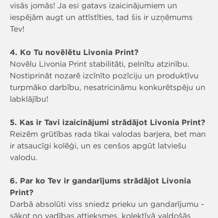
visās jomās! Ja esi gatavs izaicinājumiem un
iespējām augt un attīstīties, tad šis ir uzņēmums
Tev!
4. Ko Tu novēlētu Livonia Print?
Novēlu Livonia Print stabilitāti, pelnītu atzinību.
Nostiprināt nozarē izcīnīto pozīciju un produktīvu
turpmāko darbību, nesatricināmu konkurētspēju un
labklājību!
5. Kas ir Tavi izaicinājumi strādājot Livonia Print?
Reizēm grūtības rada tikai valodas barjera, bet man
ir atsaucīgi kolēģi, un es cenšos apgūt latviešu
valodu.
6. Par ko Tev ir gandarījums strādājot Livonia
Print?
Darbā absolūti viss sniedz prieku un gandarījumu -
sākot no vadības attieksmes, kolektīvā valdošās