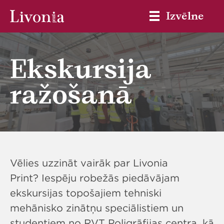
Izvēlne
Ekskursija
ražošanā
Vēlies uzzināt vairāk par Livonia
Print? Iespēju robežās piedāvājam
ekskursijas topošajiem tehniski
mehānisko zinātņu speciālistiem un
studentiem no RVT Poligrāfijas centra, kā