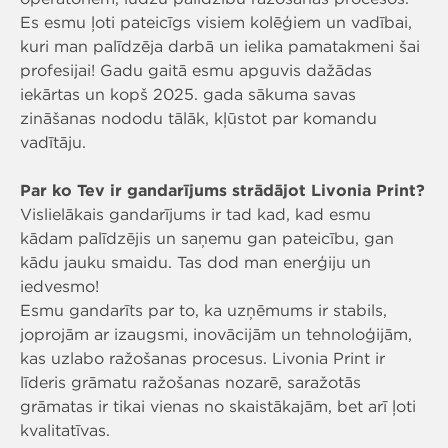
Es esmu ļoti pateicīgs visiem kolēģiem un vadībai,
kuri man palīdzēja darbā un ielika pamatakmeni šai
profesijai! Gadu gaitā esmu apguvis dažādas
iekārtas un kopš 2025. gada sākuma savas
zināšanas nododu tālāk, kļūstot par komandu
vadītāju.
Par ko Tev ir gandarījums strādājot Livonia Print?
Vislielākais gandarījums ir tad kad, kad esmu
kādam palīdzējis un saņemu gan pateicību, gan
kādu jauku smaidu. Tas dod man enerģiju un
iedvesmo!
Esmu gandarīts par to, ka uzņēmums ir stabils,
joprojām ar izaugsmi, inovācijām un tehnoloģijām,
kas uzlabo ražošanas procesus. Livonia Print ir
līderis grāmatu ražošanas nozarē, saražotās
grāmatas ir tikai vienas no skaistākajām, bet arī ļoti
kvalitatīvas.