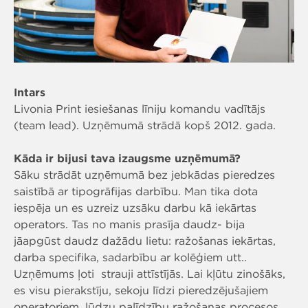
Intars
Livonia Print iesiešanas līniju komandu vadītājs
(team lead). Uzņēmumā strādā kopš 2012. gada.
Kāda ir bijusi tava izaugsme uzņēmumā?
Sāku strādāt uzņēmumā bez jebkādas pieredzes
saistībā ar tipogrāfijas darbību. Man tika dota
iespēja un es uzreiz uzsāku darbu kā iekārtas
operators. Tas no manis prasīja daudz- bija
jāapgūst daudz dažādu lietu: ražošanas iekārtas,
darba specifika, sadarbību ar kolēģiem utt..
Uzņēmums ļoti strauji attīstījās. Lai kļūtu zinošāks,
es visu pierakstīju, sekoju līdzi pieredzējušajiem
operatoriem, lūdzu palīdzību ražošanas procesos.