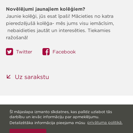
Novēlējumi jaunajiem kolēģiem?
Jaunie kolēģi, jūs esat īpaši! Mācieties no katra
pieredzējušā kolēģa- mēs jums visu iemācīsim,
nebaidieties jautāt un interesēties. Tiekamies
ražošanā!
Twitter
Facebook
Uz sarakstu
Šī mājaslapa izmanto sīkdatnes, kas palīdz uzlabot tās
Visas tiesības aizsargātas © Livonia Print Ltd. 2026
darbību un ievāc informāciju par apmeklējumu.
— Mājaslapa no
Graftik
—
Ekskursija ražošanā
—
Detalizētāka informācija pieejama mūsu
privātuma politikā.
Sitemap
—
Privātuma politika