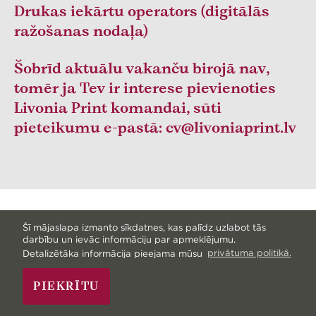
Drukas iekārtu operators (digitālās
ražošanas nodaļa)
Šobrīd aktuālu vakanču birojā nav,
tomēr ja Tev ir interese pievienoties
Livonia Print komandai, sūti
pieteikumu e-pastā: cv@livoniaprint.lv
Šī mājaslapa izmanto sīkdatnes, kas palīdz uzlabot tās
Visas tiesības aizsargātas © Livonia Print Ltd. 2026
darbību un ievāc informāciju par apmeklējumu.
— Mājaslapa no
Graftik
—
Ekskursija ražošanā
—
Detalizētāka informācija pieejama mūsu
privātuma politikā.
Sitemap
—
Privātuma politika
PIEKRĪTU